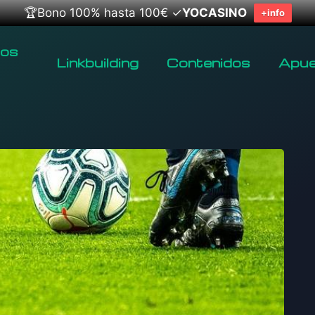
🏆Bono 100% hasta 100€ ✓
YOCASINO
+info
ios
Linkbuilding
Contenidos
Apue