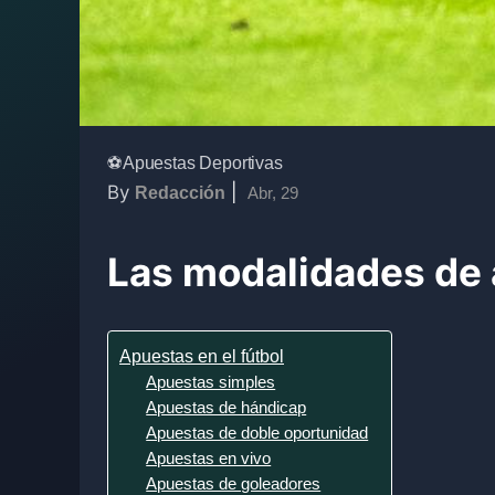
⚽Apuestas Deportivas
By
|
Redacción
Abr, 29
Las modalidades de 
Apuestas en el fútbol
Apuestas simples
Apuestas de hándicap
Apuestas de doble oportunidad
Apuestas en vivo
Apuestas de goleadores