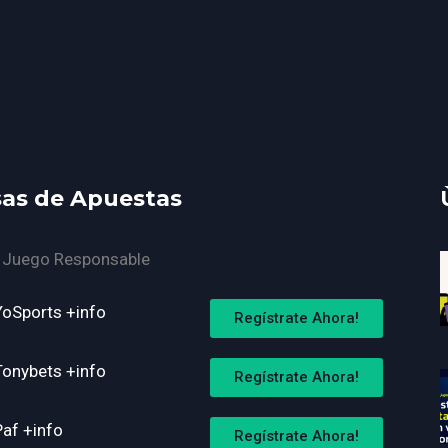
as de Apuestas
| Juego Responsable
YoSports +info
Regístrate Ahora!
Tonybets +info
Regístrate Ahora!
Paf +info
Regístrate Ahora!