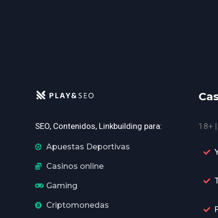
Cas
18+ 
SEO, Contenidos, Linkbuilding para:
Apuestas Deportivas
Casinos online
Gaming
Criptomonedas