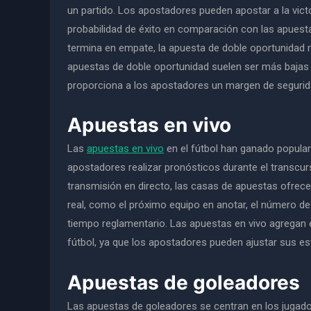
un partido. Los apostadores pueden apostar a la vict
probabilidad de éxito en comparación con las apuesta
termina en empate, la apuesta de doble oportunidad re
apuestas de doble oportunidad suelen ser más bajas
proporciona a los apostadores un margen de seguridad
Apuestas en vivo
Las
apuestas en vivo
en el fútbol han ganado popular
apostadores realizar pronósticos durante el transcurs
transmisión en directo, las casas de apuestas ofre
real, como el próximo equipo en anotar, el número de 
tiempo reglamentario. Las apuestas en vivo agregan 
fútbol, ya que los apostadores pueden ajustar sus est
Apuestas de goleadores
Las apuestas de goleadores se centran en los jugador