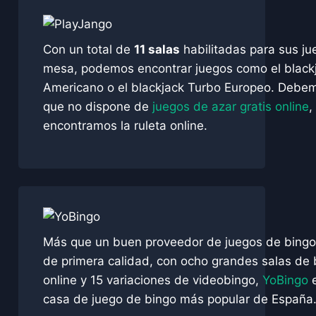
Con un total de
11 salas
habilitadas para sus j
mesa, podemos encontrar juegos como el black
Americano
o el blackjack
Turbo Europeo
. Debem
que no dispone de
juegos de azar gratis online
,
encontramos la ruleta online.
Más que un buen proveedor de juegos de bingo
de primera calidad, con ocho grandes salas de 
online y 15 variaciones de videobingo,
YoBingo
e
casa de juego de bingo más popular de España