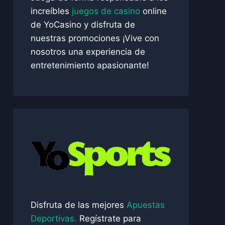
increíbles
juegos de casino
online
de YoCasino y disfruta de
nuestras promociones ¡Vive con
nosotros una experiencia de
entretenimiento apasionante!
Disfruta de las mejores
Apuestas
Deportivas.
Regístrate para