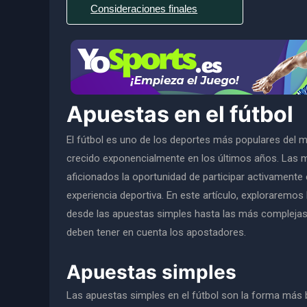
Consideraciones finales
Apuestas en el fútbol
El fútbol es uno de los deportes más populares del m
crecido exponencialmente en los últimos años. Las m
aficionados la oportunidad de participar activamente
experiencia deportiva. En este artículo, exploraremo
desde las apuestas simples hasta las más compleja
deben tener en cuenta los apostadores.
Apuestas simples
Las apuestas simples en el fútbol son la forma más 