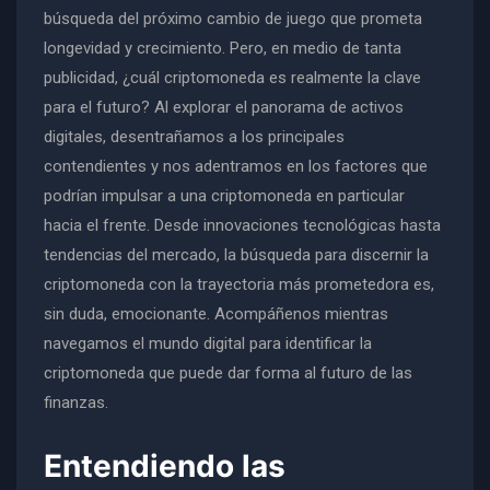
búsqueda del próximo cambio de juego que prometa
longevidad y crecimiento. Pero, en medio de tanta
publicidad, ¿cuál criptomoneda es realmente la clave
para el futuro? Al explorar el panorama de activos
digitales, desentrañamos a los principales
contendientes y nos adentramos en los factores que
podrían impulsar a una criptomoneda en particular
hacia el frente. Desde innovaciones tecnológicas hasta
tendencias del mercado, la búsqueda para discernir la
criptomoneda con la trayectoria más prometedora es,
sin duda, emocionante. Acompáñenos mientras
navegamos el mundo digital para identificar la
criptomoneda que puede dar forma al futuro de las
finanzas.
Entendiendo las