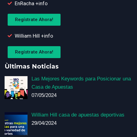
EnRacha +info
Regístrate Ahora!
William Hill +info
Regístrate Ahora!
Ùltimas Noticias
Las Mejores Keywords para Posicionar una
Casa de Apuestas
07/05/2024
William Hill casa de apuestas deportivas
29/04/2024