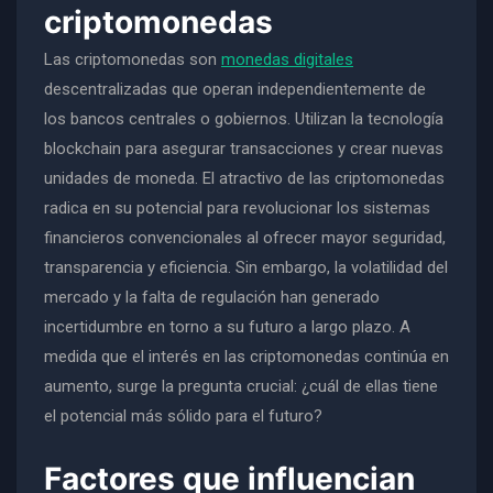
criptomonedas
Las criptomonedas son
monedas digitales
descentralizadas que operan independientemente de
los bancos centrales o gobiernos. Utilizan la tecnología
blockchain para asegurar transacciones y crear nuevas
unidades de moneda. El atractivo de las criptomonedas
radica en su potencial para revolucionar los sistemas
financieros convencionales al ofrecer mayor seguridad,
transparencia y eficiencia. Sin embargo, la volatilidad del
mercado y la falta de regulación han generado
incertidumbre en torno a su futuro a largo plazo. A
medida que el interés en las criptomonedas continúa en
aumento, surge la pregunta crucial: ¿cuál de ellas tiene
el potencial más sólido para el futuro?
Factores que influencian