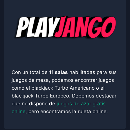
Con un total de
11 salas
habilitadas para sus
juegos de mesa, podemos encontrar juegos
como el blackjack
Turbo Americano
o el
blackjack
Turbo Europeo
. Debemos destacar
que no dispone de
juegos de azar gratis
online
, pero encontramos la ruleta online.