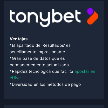
Ventajas
*El apartado de ‘Resultados’ es
sencillamente impresionante
*Gran base de datos que es
permanentemente actualizada
*Rapidez tecnológica que facilita
apostar en
el live
*Diversidad en los métodos de pago