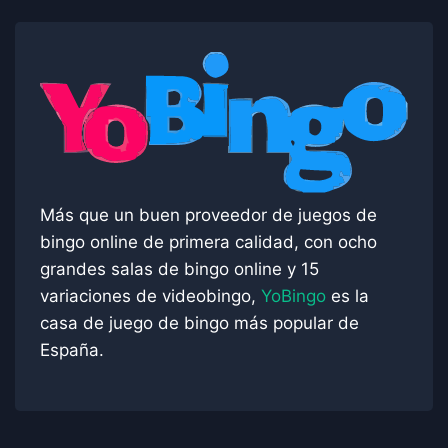
Más que un buen proveedor de juegos de
bingo online de primera calidad, con ocho
grandes salas de bingo online y 15
variaciones de videobingo,
YoBingo
es la
casa de juego de bingo más popular de
España.