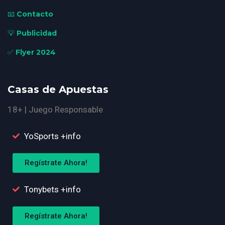
📧
Contacto
💡
Publicidad
✅
Flyer 2024
Casas de Apuestas
18+ | Juego Responsable
YoSports +info
Regístrate Ahora!
Tonybets +info
Regístrate Ahora!