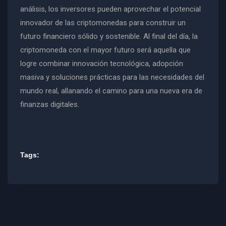
análisis, los inversores pueden aprovechar el potencial
innovador de las criptomonedas para construir un
futuro financiero sólido y sostenible. Al final del día, la
criptomoneda con el mayor futuro será aquella que
logre combinar innovación tecnológica, adopción
masiva y soluciones prácticas para las necesidades del
mundo real, allanando el camino para una nueva era de
finanzas digitales.
Tags: