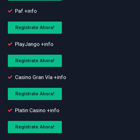
Paf +info
Regístrate Ahora!
PlayJango +info
Regístrate Ahora!
Casino Gran Vía +info
Regístrate Ahora!
Platin Casino +info
Regístrate Ahora!