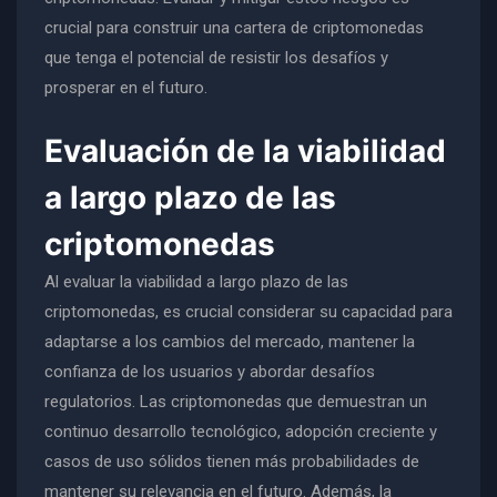
crucial para construir una cartera de criptomonedas
que tenga el potencial de resistir los desafíos y
prosperar en el futuro.
Evaluación de la viabilidad
a largo plazo de las
criptomonedas
Al evaluar la viabilidad a largo plazo de las
criptomonedas, es crucial considerar su capacidad para
adaptarse a los cambios del mercado, mantener la
confianza de los usuarios y abordar desafíos
regulatorios. Las criptomonedas que demuestran un
continuo desarrollo tecnológico, adopción creciente y
casos de uso sólidos tienen más probabilidades de
mantener su relevancia en el futuro. Además, la