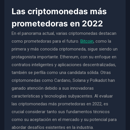
Las criptomonedas más
prometedoras en 2022
En el panorama actual, varias criptomonedas destacan
como prometedoras para el futuro.
Bitcoin
, como la
primera y más conocida criptomoneda, sigue siendo un
protagonista importante. Ethereum, con su enfoque en
contratos inteligentes y aplicaciones descentralizadas,
también se perfila como una candidata sólida. Otras
criptomonedas como Cardano, Solana y Polkadot han
ganado atención debido a sus innovadoras
características y tecnologías subyacentes. Al evaluar
las criptomonedas más prometedoras en 2022, es
crucial considerar tanto sus fundamentos técnicos
como su aceptación en el mercado y su potencial para
abordar desafíos existentes en la industria.