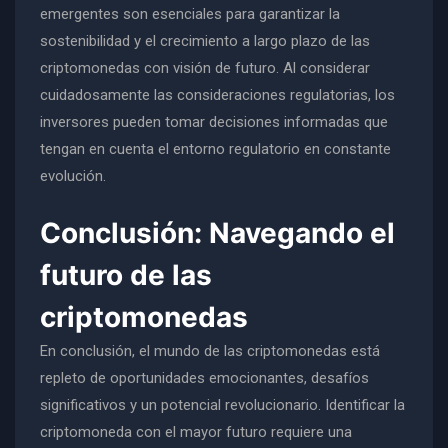
emergentes son esenciales para garantizar la
sostenibilidad y el crecimiento a largo plazo de las
criptomonedas con visión de futuro. Al considerar
cuidadosamente las consideraciones regulatorias, los
inversores pueden tomar decisiones informadas que
tengan en cuenta el entorno regulatorio en constante
evolución.
Conclusión: Navegando el
futuro de las
criptomonedas
En conclusión, el mundo de las criptomonedas está
repleto de oportunidades emocionantes, desafíos
significativos y un potencial revolucionario. Identificar la
criptomoneda con el mayor futuro requiere una