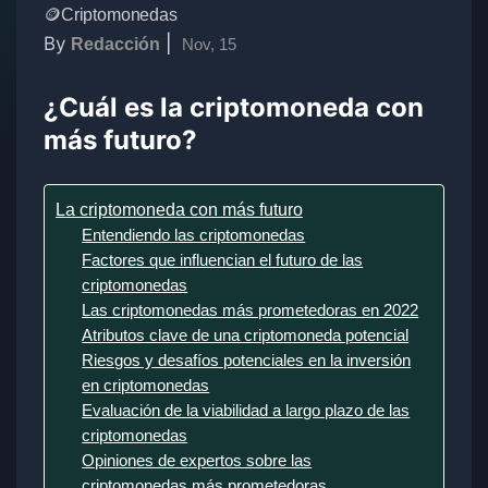
🪙Criptomonedas
By
|
Redacción
Nov, 15
¿Cuál es la criptomoneda con
más futuro?
La criptomoneda con más futuro
Entendiendo las criptomonedas
Factores que influencian el futuro de las
criptomonedas
Las criptomonedas más prometedoras en 2022
Atributos clave de una criptomoneda potencial
Riesgos y desafíos potenciales en la inversión
en criptomonedas
Evaluación de la viabilidad a largo plazo de las
criptomonedas
Opiniones de expertos sobre las
criptomonedas más prometedoras