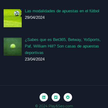
Las modalidades de apuestas en el fútbol
29/04/2024
¿Sabes que es Bet365, Betway, YoSports,
Paf, William Hill? Son casas de apuestas
deportivas
23/04/2024
© 2024 Play&Seo.com