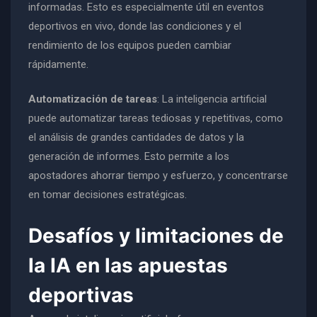
informadas. Esto es especialmente útil en eventos
deportivos en vivo, donde las condiciones y el
rendimiento de los equipos pueden cambiar
rápidamente.
Automatización de tareas
: La inteligencia artificial
puede automatizar tareas tediosas y repetitivas, como
el análisis de grandes cantidades de datos y la
generación de informes. Esto permite a los
apostadores ahorrar tiempo y esfuerzo, y concentrarse
en tomar decisiones estratégicas.
Desafíos y limitaciones de
la IA en las apuestas
deportivas