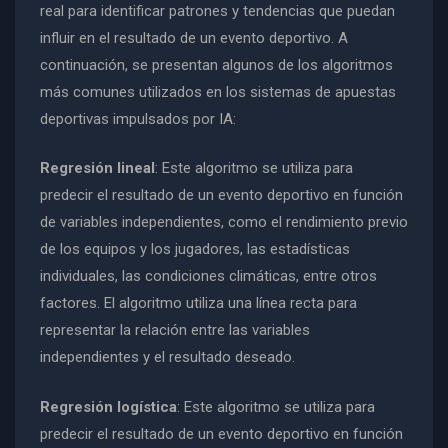
real para identificar patrones y tendencias que puedan
influir en el resultado de un evento deportivo. A
continuación, se presentan algunos de los algoritmos
más comunes utilizados en los sistemas de apuestas
deportivas impulsados por IA:
Regresión lineal
: Este algoritmo se utiliza para
predecir el resultado de un evento deportivo en función
de variables independientes, como el rendimiento previo
de los equipos y los jugadores, las estadísticas
individuales, las condiciones climáticas, entre otros
factores. El algoritmo utiliza una línea recta para
representar la relación entre las variables
independientes y el resultado deseado.
Regresión logística
: Este algoritmo se utiliza para
predecir el resultado de un evento deportivo en función