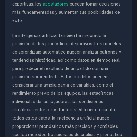
deportivas, los
apostadores
pueden tomar decisiones
más fundamentadas y aumentar sus posibilidades de
éxito.
La inteligencia artificial también ha mejorado la
precisión de los pronósticos deportivos. Los modelos
de aprendizaje automático pueden analizar patrones y
tendencias históricas, así como datos en tiempo real,
para predecir el resultado de un partido con una
precisión sorprendente. Estos modelos pueden
considerar una amplia gama de variables, como el
rendimiento previo de los equipos, las estadísticas
individuales de los jugadores, las condiciones
climáticas, entre otros factores. Al tener en cuenta
todos estos datos, la inteligencia artificial puede
proporcionar pronósticos más precisos y confiables
que los métodos tradicionales de análisis y pronóstico.