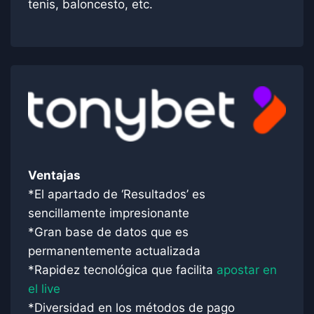
tenis, baloncesto, etc.
Ventajas
*El apartado de ‘Resultados’ es
sencillamente impresionante
*Gran base de datos que es
permanentemente actualizada
*Rapidez tecnológica que facilita
apostar en
el live
*Diversidad en los métodos de pago