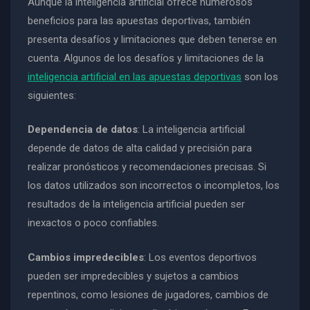
Aunque la inteligencia artificial ofrece numerosos
beneficios para las apuestas deportivas, también
presenta desafíos y limitaciones que deben tenerse en
cuenta. Algunos de los desafíos y limitaciones de la
inteligencia artificial en las apuestas deportivas
son los
siguientes:
Dependencia de datos
: La inteligencia artificial
depende de datos de alta calidad y precisión para
realizar pronósticos y recomendaciones precisas. Si
los datos utilizados son incorrectos o incompletos, los
resultados de la inteligencia artificial pueden ser
inexactos o poco confiables.
Cambios impredecibles
: Los eventos deportivos
pueden ser impredecibles y sujetos a cambios
repentinos, como lesiones de jugadores, cambios de