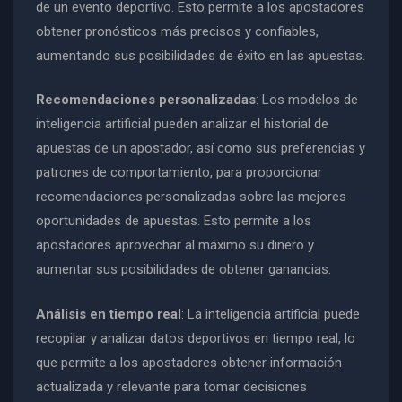
de un evento deportivo. Esto permite a los apostadores
obtener pronósticos más precisos y confiables,
aumentando sus posibilidades de éxito en las apuestas.
Recomendaciones personalizadas
: Los modelos de
inteligencia artificial pueden analizar el historial de
apuestas de un apostador, así como sus preferencias y
patrones de comportamiento, para proporcionar
recomendaciones personalizadas sobre las mejores
oportunidades de apuestas. Esto permite a los
apostadores aprovechar al máximo su dinero y
aumentar sus posibilidades de obtener ganancias.
Análisis en tiempo real
: La inteligencia artificial puede
recopilar y analizar datos deportivos en tiempo real, lo
que permite a los apostadores obtener información
actualizada y relevante para tomar decisiones