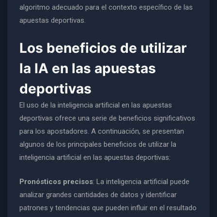
algoritmo adecuado para el contexto específico de las
apuestas deportivas.
Los beneficios de utilizar
la IA en las apuestas
deportivas
El uso de la inteligencia artificial en las apuestas
deportivas ofrece una serie de beneficios significativos
para los apostadores. A continuación, se presentan
algunos de los principales beneficios de utilizar la
inteligencia artificial en las apuestas deportivas:
Pronósticos precisos
: La inteligencia artificial puede
analizar grandes cantidades de datos y identificar
patrones y tendencias que pueden influir en el resultado