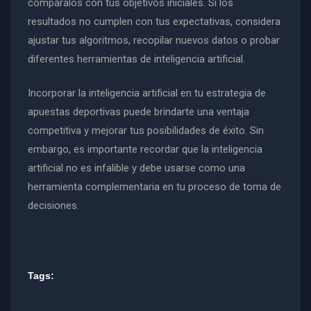
compáralos con tus objetivos iniciales. Si los
resultados no cumplen con tus expectativas, considera
ajustar tus algoritmos, recopilar nuevos datos o probar
diferentes herramientas de inteligencia artificial.
Incorporar la inteligencia artificial en tu estrategia de
apuestas deportivas puede brindarte una ventaja
competitiva y mejorar tus posibilidades de éxito. Sin
embargo, es importante recordar que la inteligencia
artificial no es infalible y debe usarse como una
herramienta complementaria en tu proceso de toma de
decisiones.
Tags: