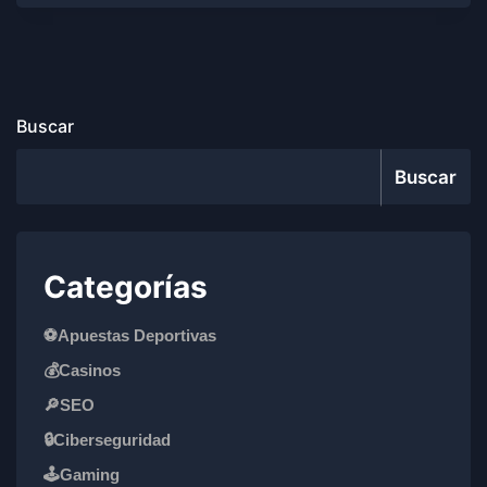
Buscar
Buscar
Categorías
⚽Apuestas Deportivas
💰Casinos
🔎SEO
🔒Ciberseguridad
🕹️Gaming