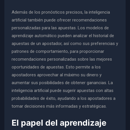
Además de los pronósticos precisos, la inteligencia
artificial también puede ofrecer recomendaciones
personalizadas para las apuestas. Los modelos de
aprendizaje automático pueden analizar el historial de
apuestas de un apostador, así como sus preferencias y
patrones de comportamiento, para proporcionar
recomendaciones personalizadas sobre las mejores
oportunidades de apuestas. Esto permite a los
apostadores aprovechar al máximo su dinero y
aumentar sus posibilidades de obtener ganancias. La
inteligencia artificial puede sugerir apuestas con altas
probabilidades de éxito, ayudando a los apostadores a
tomar decisiones más informadas y estratégicas.
El papel del aprendizaje