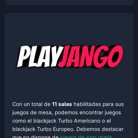
Con un total de
11 salas
habilitadas para sus
juegos de mesa, podemos encontrar juegos
como el blackjack
Turbo Americano
o el
blackjack
Turbo Europeo
. Debemos destacar
que no dispone de
juegos de azar gratis