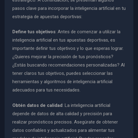
pasos clave para incorporar la inteligencia artificial en tu
estrategia de apuestas deportivas:
Define tus objetivos
: Antes de comenzar a utilizar la
inteligencia artificial en tus apuestas deportivas, es
importante definir tus objetivos y lo que esperas lograr.
¿Quieres mejorar la precisión de tus pronósticos?
¿Estás buscando recomendaciones personalizadas? Al
tener claros tus objetivos, puedes seleccionar las
herramientas y algoritmos de inteligencia artificial
adecuados para tus necesidades.
Obtén datos de calidad
: La inteligencia artificial
depende de datos de alta calidad y precisión para
realizar pronósticos precisos. Asegúrate de obtener
datos confiables y actualizados para alimentar tus