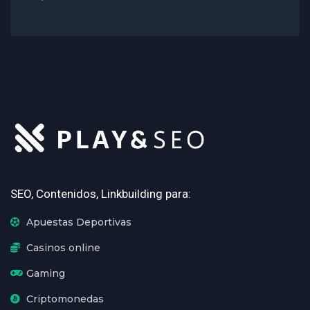
SEO, Contenidos, Linkbuilding para:
Apuestas Deportivas
Casinos online
Gaming
Criptomonedas